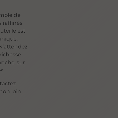
emble de
 raffinés
uteille est
unique,
 N’attendez
 richesse
ranche-sur-
s.
ntactez
non loin