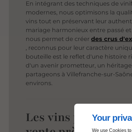
En intégrant des techniques de vini
modernes, nous optimisons la quali
vins tout en préservant leur authenti
mariage harmonieux entre passé et
nous permet de créer
des crus d'e
, reconnus pour leur caractère uniq
bouteille est le reflet d'une histoire r
d'un avenir prometteur, un héritag
partageons à Villefranche-sur-Saône
environs.
Les vins produits e
Your priva
vente près de
We use Cookies to