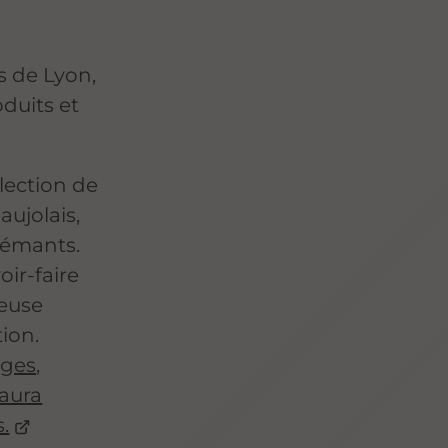
s de Lyon,
oduits et
lection de
aujolais,
rémants.
oir-faire
leuse
tion.
ges,
saura
s.