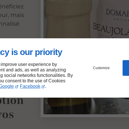
néficiez
ur, mais
nalisé
lectionner
authentique
cy is our priority
 improve user experience by
Customize
nt and ads, as well as analyzing
ng social networks functionalities. By
you consent to the use of Cookies
Google
Facebook
.
ption
vos