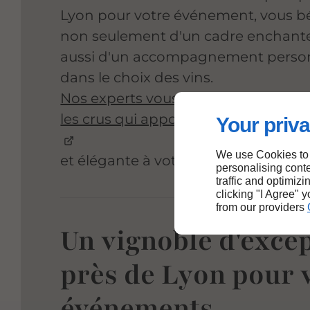
Lyon pour votre événement, vous bé
non seulement d'un cadre enchante
aussi d'un accompagnement person
dans le choix des vins.
Nos experts vous guideront pour sé
les crus qui apporteront une note 
Your priva
We use Cookies to
et élégante à votre célébration.
personalising conte
traffic and optimizi
clicking "I Agree" 
from our providers
Un vignoble d'exce
près de Lyon pour 
événements