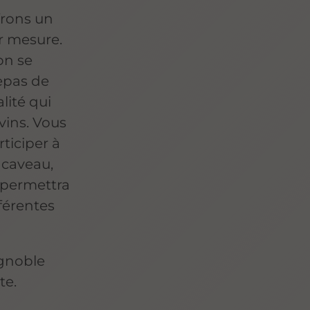
frons un
r mesure.
on se
epas de
lité qui
vins. Vous
ticiper à
 caveau,
 permettra
fférentes
ignoble
te.