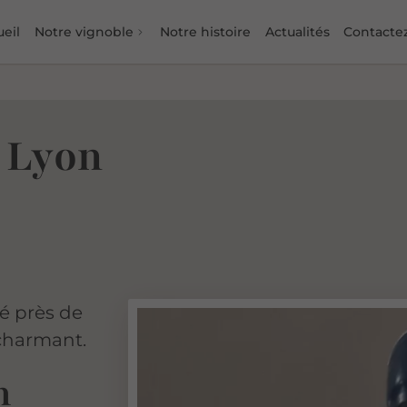
eil
Notre vignoble
Notre histoire
Actualités
Contacte
e Lyon
é près de
 charmant.
n