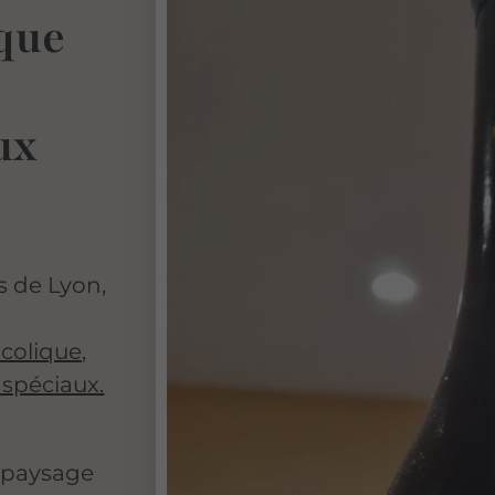
que
ux
s de Lyon,
colique,
 spéciaux.
 paysage