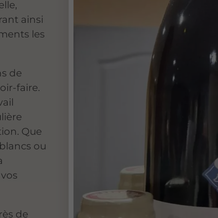
lle,
ant ainsi
ments les
ns de
ir-faire.
vail
lière
tion. Que
 blancs ou
a
 vos
rès de