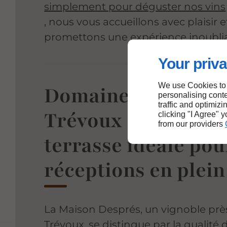
simplement pour déguster nos vins
, nous vous accueillons avec plaisir 
promettons une expérience inoublia
Your priva
We use Cookies to
Domaine près de
personalising conte
traffic and optimizi
Trévoux disposant 
clicking "I Agree" 
from our providers
terrasse idéale pou
réceptions en plein
La Maison Després, un vignoble prè
Trévoux, se distingue par la qualité 