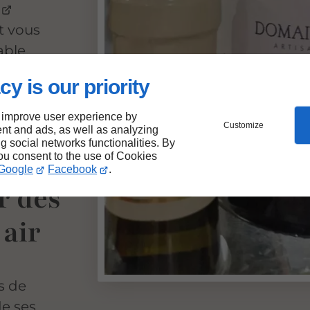
et vous
ble.
cy is our priority
 improve user experience by
Customize
nt and ads, as well as analyzing
ng social networks functionalities. By
d’une
you consent to the use of Cookies
Google
Facebook
.
r des
 air
s de
de ses