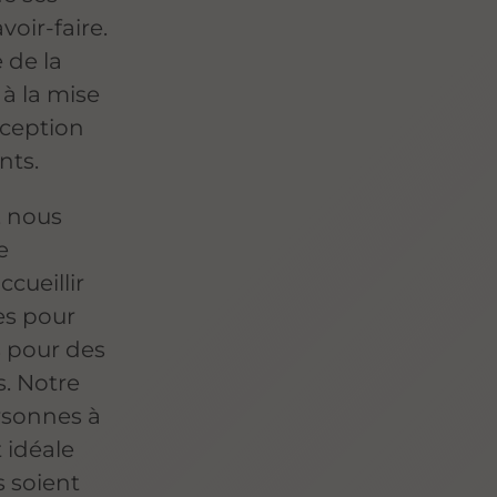
voir-faire.
 de la
 à la mise
exception
nts.
, nous
e
cueillir
es pour
s pour des
s. Notre
ersonnes à
 idéale
s soient