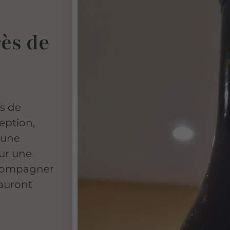
rès de
s de
eption,
d'une
our une
ccompagner
auront
,