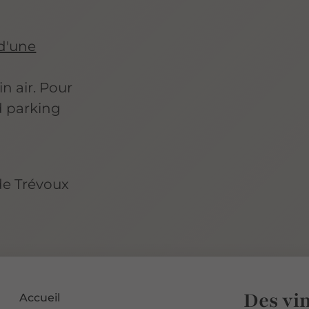
d'une
in air. Pour
d parking
de Trévoux
Des vin
Accueil