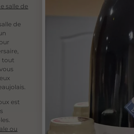
e salle de
salle de
'un
pour
rsaire,
 tout
-vous
ieux
aujolais.
oux est
os
es.
ale ou